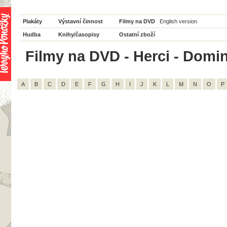
Plakáty
Výstavní činnost
Filmy na DVD
English version
Hudba
Knihy/časopisy
Ostatní zboží
Filmy na DVD - Herci - Domin
A
B
C
D
E
F
G
H
I
J
K
L
M
N
O
P