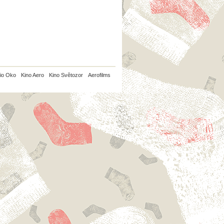
io Oko
Kino Aero
Kino Světozor
Aerofilms