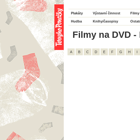
Plakáty
Výstavní činnost
Filmy
Hudba
Knihy/časopisy
Ostat
Filmy na DVD - H
A
B
C
D
E
F
G
H
I