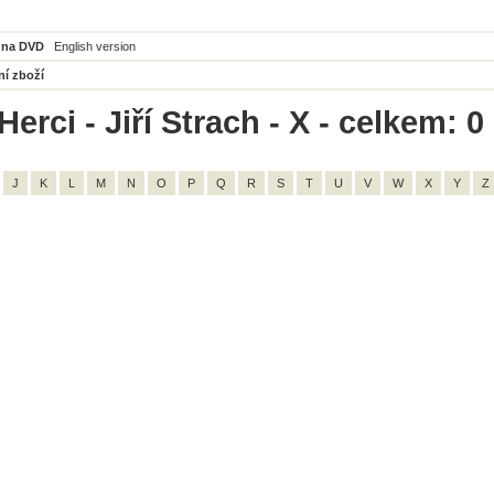
 na DVD
English version
ní zboží
erci - Jiří Strach - X - celkem: 0
J
K
L
M
N
O
P
Q
R
S
T
U
V
W
X
Y
Z