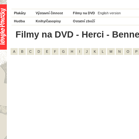
Plakáty
Výstavní činnost
Filmy na DVD
English version
Hudba
Knihy/časopisy
Ostatní zboží
Filmy na DVD - Herci - Bennet
A
B
C
D
E
F
G
H
I
J
K
L
M
N
O
P