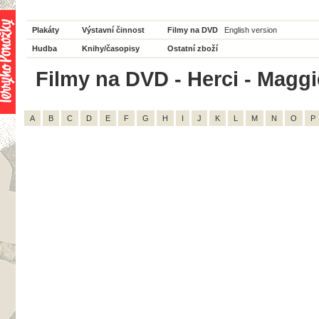
Plakáty
Výstavní činnost
Filmy na DVD
English version
Hudba
Knihy/časopisy
Ostatní zboží
Filmy na DVD - Herci - Maggi
A
B
C
D
E
F
G
H
I
J
K
L
M
N
O
P