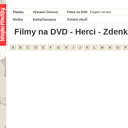
Plakáty
Výstavní činnost
Filmy na DVD
English version
Hudba
Knihy/časopisy
Ostatní zboží
Filmy na DVD - Herci - Zdenk
A
B
C
D
E
F
G
H
I
J
K
L
M
N
O
P