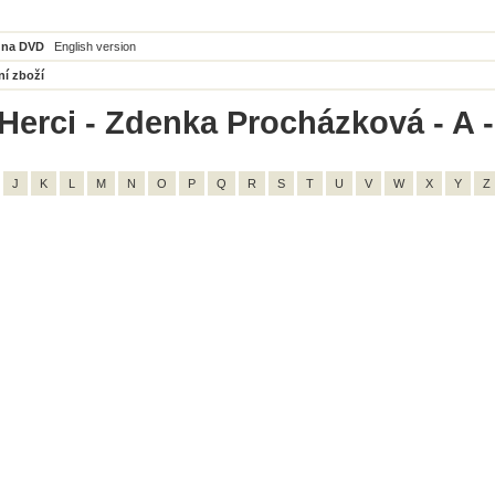
 na DVD
English version
ní zboží
Herci - Zdenka Procházková - A -
J
K
L
M
N
O
P
Q
R
S
T
U
V
W
X
Y
Z