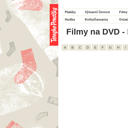
Plakáty
Výstavní činnost
Filmy
Hudba
Knihy/časopisy
Ostat
Filmy na DVD - 
A
B
C
D
E
F
G
H
I