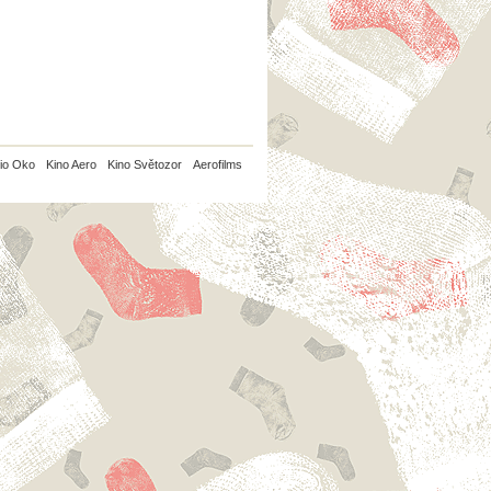
io Oko
Kino Aero
Kino Světozor
Aerofilms