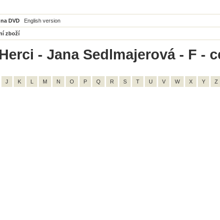
 na DVD
English version
ní zboží
Herci - Jana Sedlmajerová - F - 
J
K
L
M
N
O
P
Q
R
S
T
U
V
W
X
Y
Z