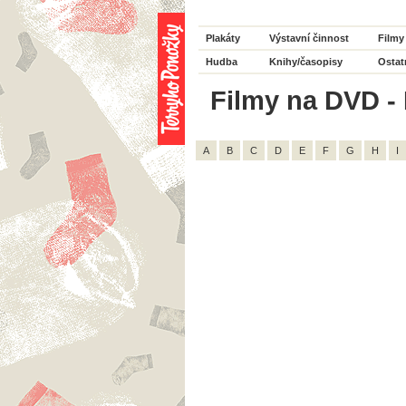
Plakáty
Výstavní činnost
Filmy
Hudba
Knihy/časopisy
Ostat
Filmy na DVD - 
A
B
C
D
E
F
G
H
I