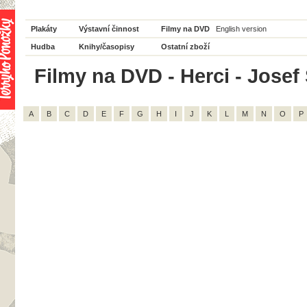
Plakáty
Výstavní činnost
Filmy na DVD
English version
Hudba
Knihy/časopisy
Ostatní zboží
Filmy na DVD - Herci - Josef 
A
B
C
D
E
F
G
H
I
J
K
L
M
N
O
P