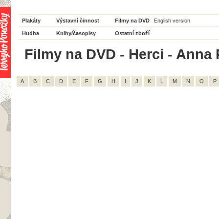
Plakáty
Výstavní činnost
Filmy na DVD
English version
Hudba
Knihy/časopisy
Ostatní zboží
Filmy na DVD - Herci - Anna P
A
B
C
D
E
F
G
H
I
J
K
L
M
N
O
P