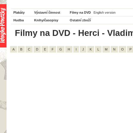
Plakáty
Výstavní činnost
Filmy na DVD
English version
Hudba
Knihy/časopisy
Ostatní zboží
Filmy na DVD - Herci - Vladim
A
B
C
D
E
F
G
H
I
J
K
L
M
N
O
P