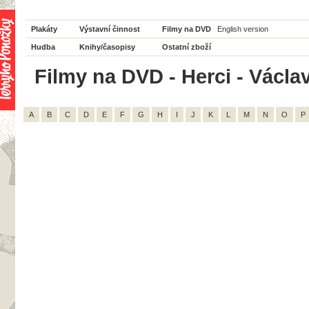
Plakáty
Výstavní činnost
Filmy na DVD
English version
Hudba
Knihy/časopisy
Ostatní zboží
Filmy na DVD - Herci - Václav
A
B
C
D
E
F
G
H
I
J
K
L
M
N
O
P