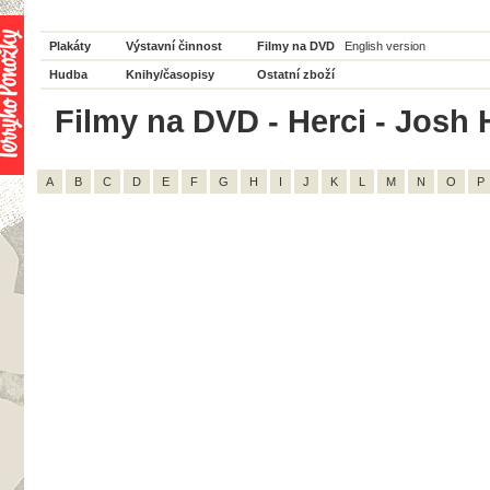
Plakáty
Výstavní činnost
Filmy na DVD
English version
Hudba
Knihy/časopisy
Ostatní zboží
Filmy na DVD - Herci - Josh 
A
B
C
D
E
F
G
H
I
J
K
L
M
N
O
P