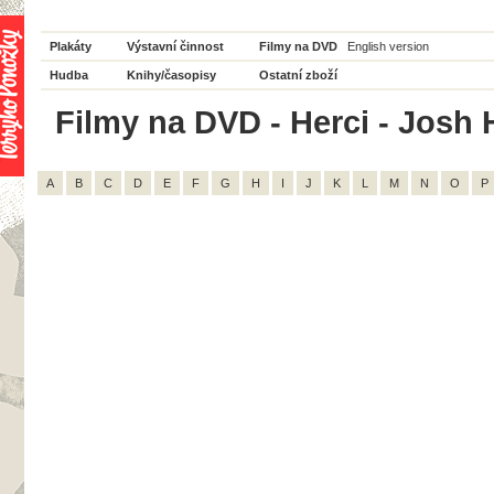
Plakáty
Výstavní činnost
Filmy na DVD
English version
Hudba
Knihy/časopisy
Ostatní zboží
Filmy na DVD - Herci - Josh 
A
B
C
D
E
F
G
H
I
J
K
L
M
N
O
P