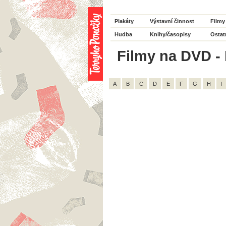
Plakáty
Výstavní činnost
Filmy
Hudba
Knihy/časopisy
Ostat
Filmy na DVD - 
A
B
C
D
E
F
G
H
I