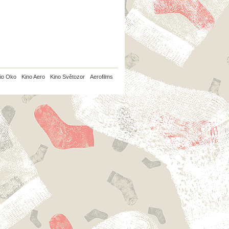
io Oko
Kino Aero
Kino Světozor
Aerofilms