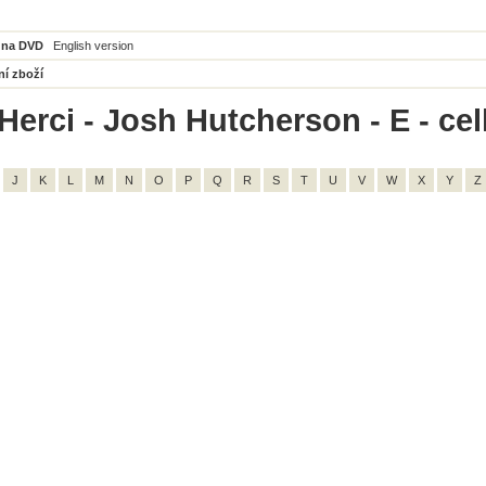
 na DVD
English version
ní zboží
Herci - Josh Hutcherson - E - ce
J
K
L
M
N
O
P
Q
R
S
T
U
V
W
X
Y
Z