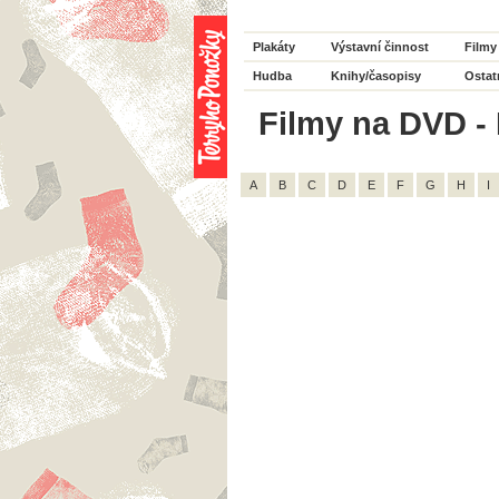
Plakáty
Výstavní činnost
Filmy
Hudba
Knihy/časopisy
Ostat
Filmy na DVD - 
A
B
C
D
E
F
G
H
I