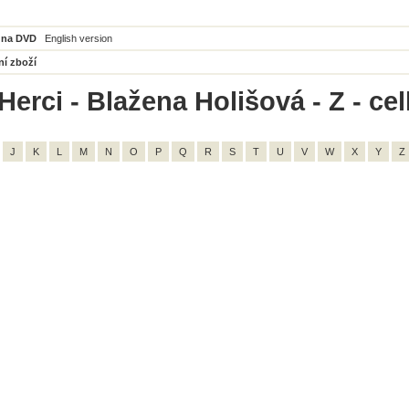
 na DVD
English version
ní zboží
Herci - Blažena Holišová - Z - ce
J
K
L
M
N
O
P
Q
R
S
T
U
V
W
X
Y
Z