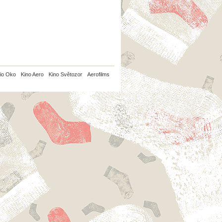
io Oko
Kino Aero
Kino Světozor
Aerofilms