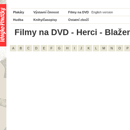
Plakáty
Výstavní činnost
Filmy na DVD
English version
Hudba
Knihy/časopisy
Ostatní zboží
Filmy na DVD - Herci - Blaže
A
B
C
D
E
F
G
H
I
J
K
L
M
N
O
P