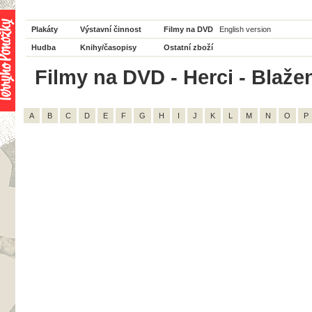
Plakáty
Výstavní činnost
Filmy na DVD
English version
Hudba
Knihy/časopisy
Ostatní zboží
Filmy na DVD - Herci - Blažen
A
B
C
D
E
F
G
H
I
J
K
L
M
N
O
P