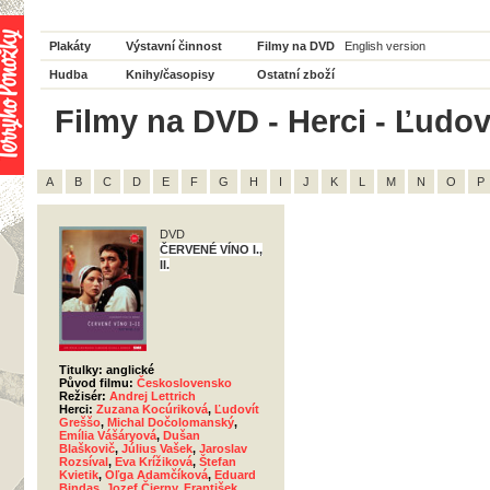
Plakáty
Výstavní činnost
Filmy na DVD
English version
Hudba
Knihy/časopisy
Ostatní zboží
Filmy na DVD - Herci - Ľudov
A
B
C
D
E
F
G
H
I
J
K
L
M
N
O
P
DVD
ČERVENÉ VÍNO I.,
II.
Titulky: anglické
Původ filmu:
Československo
Režisér:
Andrej Lettrich
Herci:
Zuzana Kocúriková
,
Ľudovít
Greššo
,
Michal Dočolomanský
,
Emília Vášáryová
,
Dušan
Blaškovič
,
Július Vašek
,
Jaroslav
Rozsíval
,
Eva Krížiková
,
Štefan
Kvietik
,
Oľga Adamčíková
,
Eduard
Bindas
,
Jozef Čierny
,
František