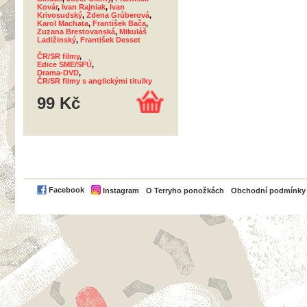
Kovár
,
Ivan Rajniak
,
Ivan
Krivosudský
,
Zdena Grúberová
,
Karol Machata
,
František Bača
,
Zuzana Brestovanská
,
Mikuláš
Ladižinský
,
František Desset
ČR/SR filmy
,
Edice SME/SFÚ
,
Drama-DVD
,
ČR/SR filmy s anglickými titulky
99 Kč
PayPal
Facebook
Instagram
O Terryho ponožkách
Obchodní podmínky