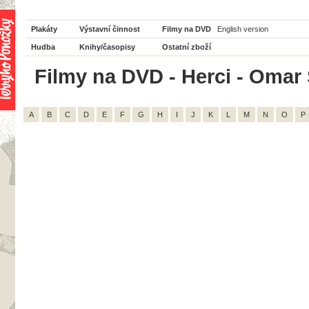
Plakáty
Výstavní činnost
Filmy na DVD
English version
Hudba
Knihy/časopisy
Ostatní zboží
Filmy na DVD - Herci - Omar 
A
B
C
D
E
F
G
H
I
J
K
L
M
N
O
P