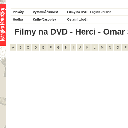
Plakáty
Výstavní činnost
Filmy na DVD
English version
Hudba
Knihy/časopisy
Ostatní zboží
Filmy na DVD - Herci - Omar 
A
B
C
D
E
F
G
H
I
J
K
L
M
N
O
P