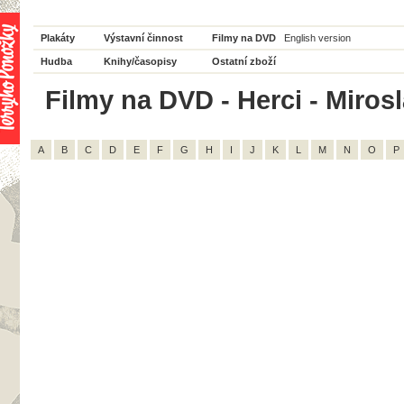
Plakáty
Výstavní činnost
Filmy na DVD
English version
Hudba
Knihy/časopisy
Ostatní zboží
Filmy na DVD - Herci - Miros
A
B
C
D
E
F
G
H
I
J
K
L
M
N
O
P