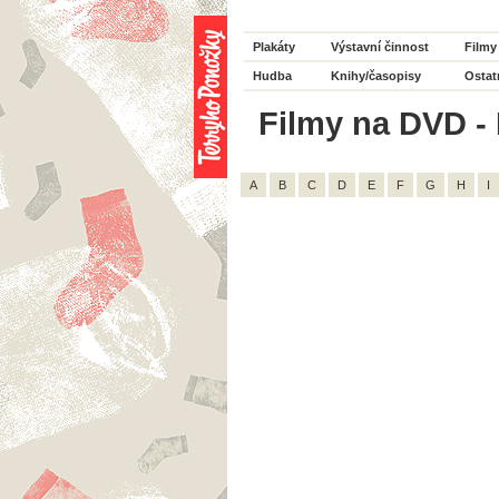
Plakáty
Výstavní činnost
Filmy
Hudba
Knihy/časopisy
Ostat
Filmy na DVD - 
A
B
C
D
E
F
G
H
I