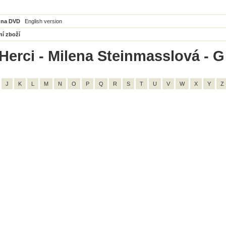
 na DVD
English version
ní zboží
Herci - Milena Steinmasslová - G
J
K
L
M
N
O
P
Q
R
S
T
U
V
W
X
Y
Z