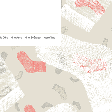
io Oko
Kino Aero
Kino Světozor
Aerofilms