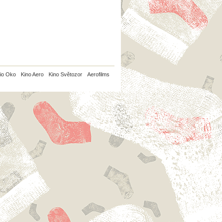
io Oko
Kino Aero
Kino Světozor
Aerofilms