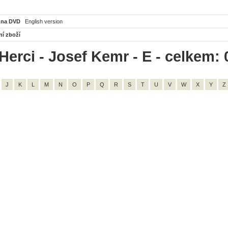
 na DVD
English version
ní zboží
Herci - Josef Kemr - E - celkem: 
J
K
L
M
N
O
P
Q
R
S
T
U
V
W
X
Y
Z