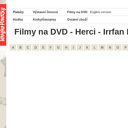
Plakáty
Výstavní činnost
Filmy na DVD
English version
Hudba
Knihy/časopisy
Ostatní zboží
Filmy na DVD - Herci - Irrfan
A
B
C
D
E
F
G
H
I
J
K
L
M
N
O
P