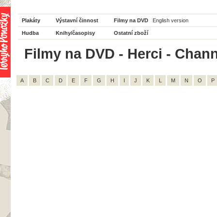
Plakáty
Výstavní činnost
Filmy na DVD
English version
Hudba
Knihy/časopisy
Ostatní zboží
Filmy na DVD - Herci - Chann
A
B
C
D
E
F
G
H
I
J
K
L
M
N
O
P