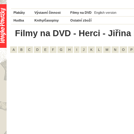
Plakáty
Výstavní činnost
Filmy na DVD
English version
Hudba
Knihy/časopisy
Ostatní zboží
Filmy na DVD - Herci - Jiřina
A
B
C
D
E
F
G
H
I
J
K
L
M
N
O
P