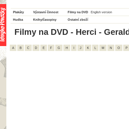
Plakáty
Výstavní činnost
Filmy na DVD
English version
Hudba
Knihy/časopisy
Ostatní zboží
Filmy na DVD - Herci - Gerald
A
B
C
D
E
F
G
H
I
J
K
L
M
N
O
P