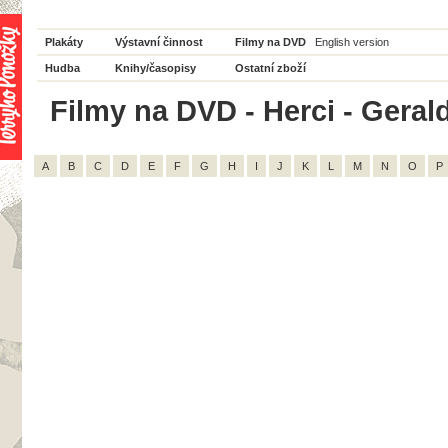
Plakáty
Výstavní činnost
Filmy na DVD
English version
Hudba
Knihy/časopisy
Ostatní zboží
Filmy na DVD - Herci - Gerald
A
B
C
D
E
F
G
H
I
J
K
L
M
N
O
P