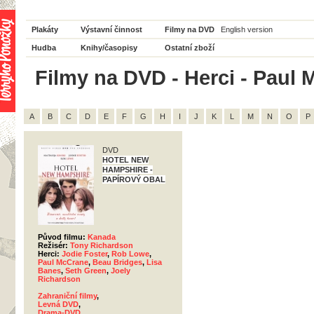
Plakáty
Výstavní činnost
Filmy na DVD
English version
Hudba
Knihy/časopisy
Ostatní zboží
Filmy na DVD - Herci - Paul 
A
B
C
D
E
F
G
H
I
J
K
L
M
N
O
P
DVD
HOTEL NEW
HAMPSHIRE -
PAPÍROVÝ OBAL
Původ filmu:
Kanada
Režisér:
Tony Richardson
Herci:
Jodie Foster
,
Rob Lowe
,
Paul McCrane
,
Beau Bridges
,
Lisa
Banes
,
Seth Green
,
Joely
Richardson
Zahraniční filmy
,
Levná DVD
,
Drama-DVD
,