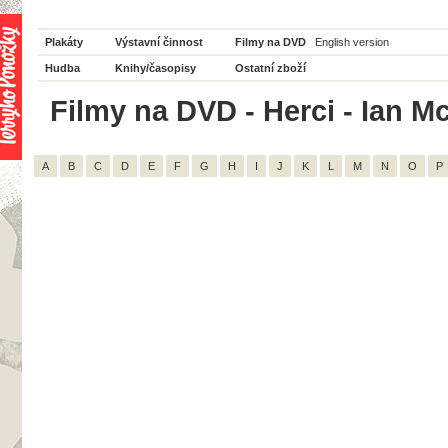
Plakáty
Výstavní činnost
Filmy na DVD
English version
Hudba
Knihy/časopisy
Ostatní zboží
Filmy na DVD - Herci - Ian M
A
B
C
D
E
F
G
H
I
J
K
L
M
N
O
P