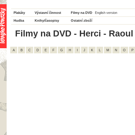
Plakáty
Výstavní činnost
Filmy na DVD
English version
Hudba
Knihy/časopisy
Ostatní zboží
Filmy na DVD - Herci - Raoul 
A
B
C
D
E
F
G
H
I
J
K
L
M
N
O
P