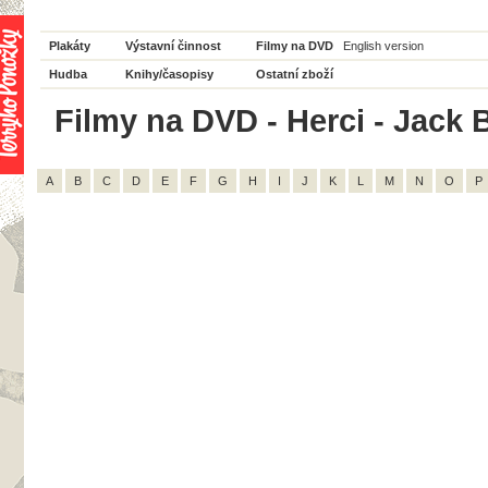
Plakáty
Výstavní činnost
Filmy na DVD
English version
Hudba
Knihy/časopisy
Ostatní zboží
Filmy na DVD - Herci - Jack B
A
B
C
D
E
F
G
H
I
J
K
L
M
N
O
P