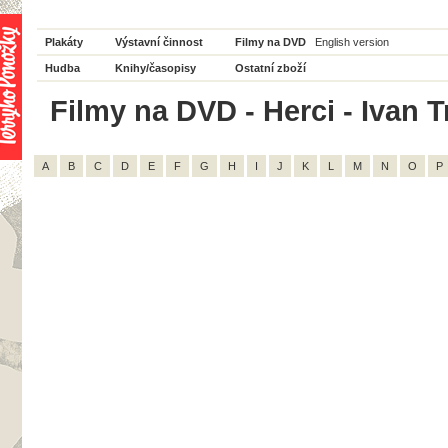
Plakáty
Výstavní činnost
Filmy na DVD
English version
Hudba
Knihy/časopisy
Ostatní zboží
Filmy na DVD - Herci - Ivan T
A
B
C
D
E
F
G
H
I
J
K
L
M
N
O
P