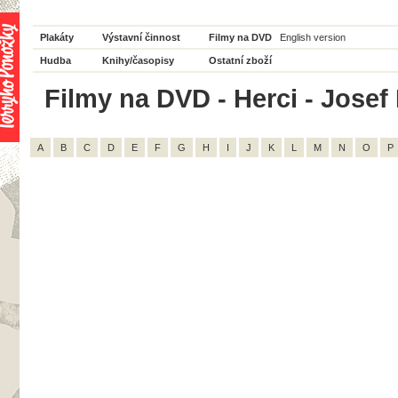
Plakáty
Výstavní činnost
Filmy na DVD
English version
Hudba
Knihy/časopisy
Ostatní zboží
Filmy na DVD - Herci - Josef 
A
B
C
D
E
F
G
H
I
J
K
L
M
N
O
P