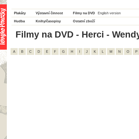
Plakáty
Výstavní činnost
Filmy na DVD
English version
Hudba
Knihy/časopisy
Ostatní zboží
Filmy na DVD - Herci - Wendy 
A
B
C
D
E
F
G
H
I
J
K
L
M
N
O
P