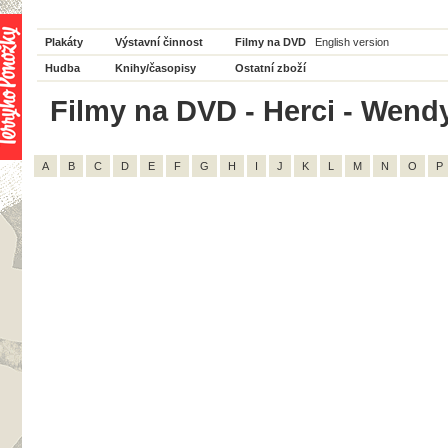
Plakáty
Výstavní činnost
Filmy na DVD
English version
Hudba
Knihy/časopisy
Ostatní zboží
Filmy na DVD - Herci - Wendy 
A
B
C
D
E
F
G
H
I
J
K
L
M
N
O
P