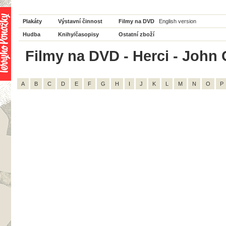
Plakáty
Výstavní činnost
Filmy na DVD
English version
Hudba
Knihy/časopisy
Ostatní zboží
Filmy na DVD - Herci - John G
A
B
C
D
E
F
G
H
I
J
K
L
M
N
O
P