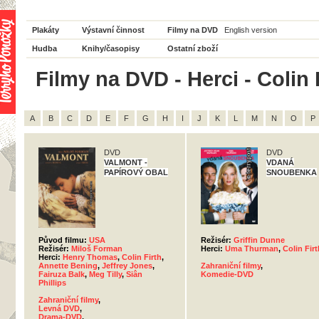
Plakáty
Výstavní činnost
Filmy na DVD
English version
Hudba
Knihy/časopisy
Ostatní zboží
Filmy na DVD - Herci - Colin F
A
B
C
D
E
F
G
H
I
J
K
L
M
N
O
P
DVD
DVD
VALMONT -
VDANÁ
PAPÍROVÝ OBAL
SNOUBENKA
Původ filmu:
USA
Režisér:
Griffin Dunne
Režisér:
Miloš Forman
Herci:
Uma Thurman
,
Colin Firt
Herci:
Henry Thomas
,
Colin Firth
,
Annette Bening
,
Jeffrey Jones
,
Zahraniční filmy
,
Fairuza Balk
,
Meg Tilly
,
Siân
Komedie-DVD
Phillips
Zahraniční filmy
,
Levná DVD
,
Drama-DVD
,