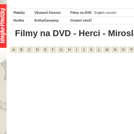
Plakáty
Výstavní činnost
Filmy na DVD
English version
Hudba
Knihy/časopisy
Ostatní zboží
Filmy na DVD - Herci - Miros
A
B
C
D
E
F
G
H
I
J
K
L
M
N
O
P