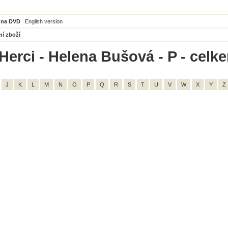
 na DVD
English version
ní zboží
Herci - Helena Bušová - P - celk
J
K
L
M
N
O
P
Q
R
S
T
U
V
W
X
Y
Z