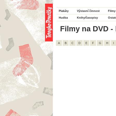
Plakáty
Výstavní činnost
Filmy
Hudba
Knihy/časopisy
Ostat
Filmy na DVD - 
A
B
C
D
E
F
G
H
I