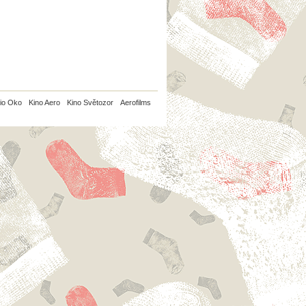
io Oko
Kino Aero
Kino Světozor
Aerofilms