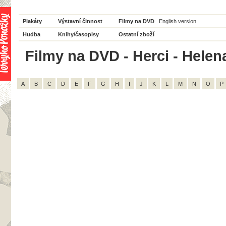
Plakáty
Výstavní činnost
Filmy na DVD
English version
Hudba
Knihy/časopisy
Ostatní zboží
Filmy na DVD - Herci - Helen
A
B
C
D
E
F
G
H
I
J
K
L
M
N
O
P