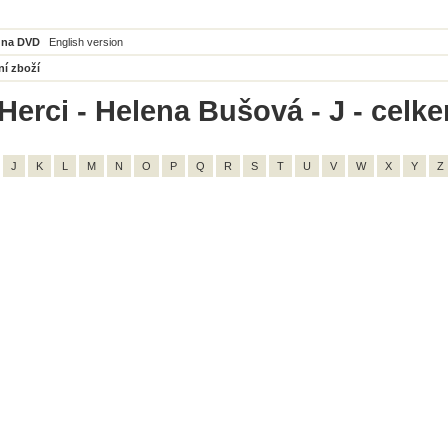
 na DVD
English version
ní zboží
Herci - Helena Bušová - J - celke
J
K
L
M
N
O
P
Q
R
S
T
U
V
W
X
Y
Z