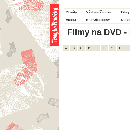
Plakáty
Výstavní činnost
Filmy
Hudba
Knihy/časopisy
Ostat
Filmy na DVD - 
A
B
C
D
E
F
G
H
I