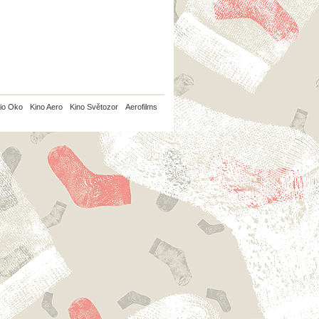
io Oko
Kino Aero
Kino Světozor
Aerofilms