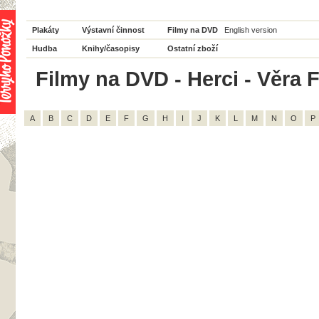
Plakáty
Výstavní činnost
Filmy na DVD
English version
Hudba
Knihy/časopisy
Ostatní zboží
Filmy na DVD - Herci - Věra F
A
B
C
D
E
F
G
H
I
J
K
L
M
N
O
P