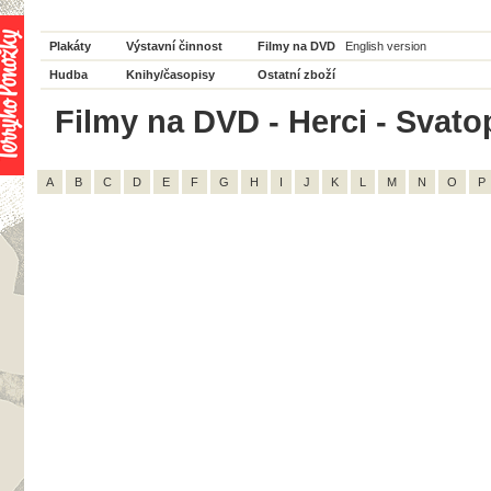
Plakáty
Výstavní činnost
Filmy na DVD
English version
Hudba
Knihy/časopisy
Ostatní zboží
Filmy na DVD - Herci - Svato
A
B
C
D
E
F
G
H
I
J
K
L
M
N
O
P