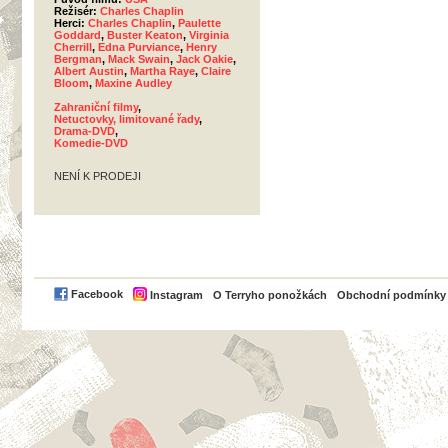
Režisér:
Charles Chaplin
Herci:
Charles Chaplin
,
Paulette
Goddard
,
Buster Keaton
,
Virginia
Cherrill
,
Edna Purviance
,
Henry
Bergman
,
Mack Swain
,
Jack Oakie
,
Albert Austin
,
Martha Raye
,
Claire
Bloom
,
Maxine Audley
Zahraniční filmy
,
Netuctovky, limitované řady
,
Drama-DVD
,
Komedie-DVD
NENÍ K PRODEJI
PayPal
Facebook
Instagram
O Terryho ponožkách
Obchodní podmínky