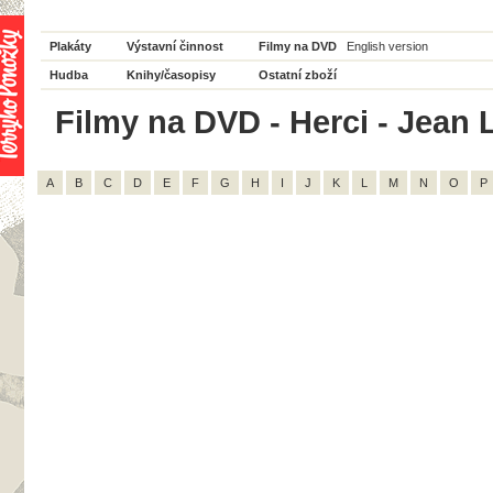
Plakáty
Výstavní činnost
Filmy na DVD
English version
Hudba
Knihy/časopisy
Ostatní zboží
Filmy na DVD - Herci - Jean L
A
B
C
D
E
F
G
H
I
J
K
L
M
N
O
P