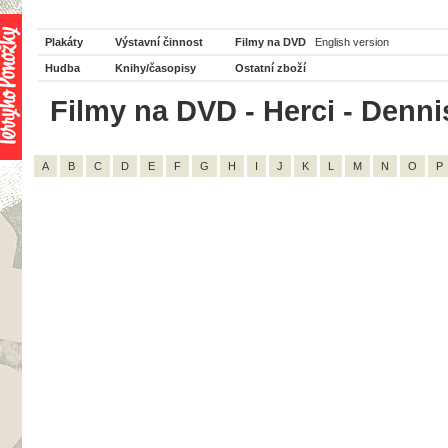
Plakáty
Výstavní činnost
Filmy na DVD
English version
Hudba
Knihy/časopisy
Ostatní zboží
Filmy na DVD - Herci - Dennis
A
B
C
D
E
F
G
H
I
J
K
L
M
N
O
P