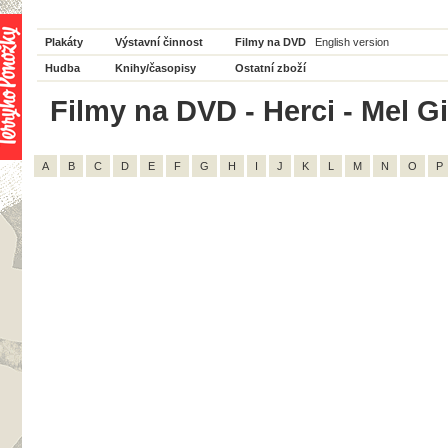
Plakáty
Výstavní činnost
Filmy na DVD
English version
Hudba
Knihy/časopisy
Ostatní zboží
Filmy na DVD - Herci - Mel G
A
B
C
D
E
F
G
H
I
J
K
L
M
N
O
P