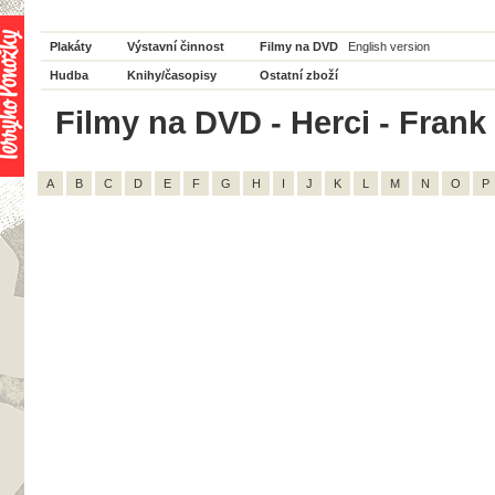
Plakáty
Výstavní činnost
Filmy na DVD
English version
Hudba
Knihy/časopisy
Ostatní zboží
Filmy na DVD - Herci - Frank
A
B
C
D
E
F
G
H
I
J
K
L
M
N
O
P