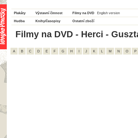
Plakáty
Výstavní činnost
Filmy na DVD
English version
Hudba
Knihy/časopisy
Ostatní zboží
Filmy na DVD - Herci - Guszt
A
B
C
D
E
F
G
H
I
J
K
L
M
N
O
P